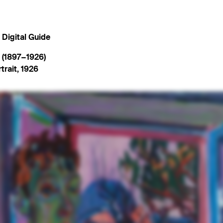
Digital Guide
r (1897−1926)
trait
,
1926